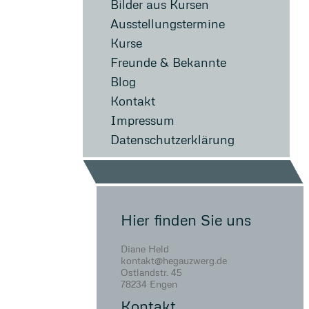
Bilder aus Kursen
Ausstellungstermine
Kurse
Freunde & Bekannte
Blog
Kontakt
Impressum
Datenschutzerklärung
Hier finden Sie uns
Diane Held
kontakt@hegauzwerg.de
Ostlandstr. 45
78234 Engen
Kontakt