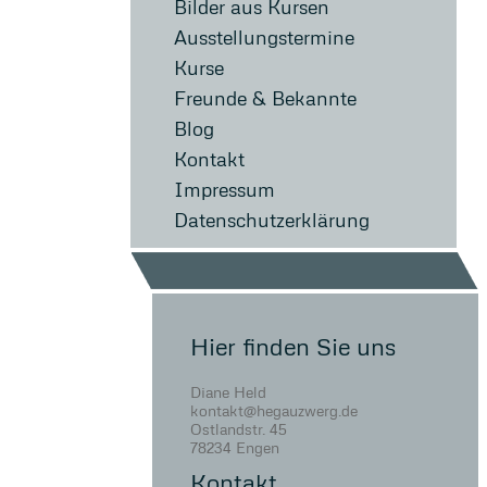
Bilder aus Kursen
Ausstellungstermine
Kurse
Freunde & Bekannte
Blog
Kontakt
Impressum
Datenschutzerklärung
Hier finden Sie uns
Diane Held
kontakt@hegauzwerg.de
Ostlandstr. 45
78234 Engen
Kontakt